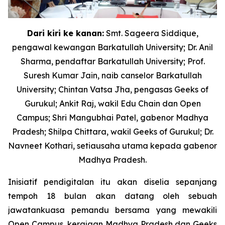
Dari kiri ke kanan:
Smt. Sageera Siddique,
pengawal kewangan Barkatullah University; Dr. Anil
Sharma, pendaftar Barkatullah University; Prof.
Suresh Kumar Jain, naib canselor Barkatullah
University; Chintan Vatsa Jha, pengasas Geeks of
Gurukul; Ankit Raj, wakil Edu Chain dan Open
Campus; Shri Mangubhai Patel, gabenor Madhya
Pradesh; Shilpa Chittara, wakil Geeks of Gurukul; Dr.
Navneet Kothari, setiausaha utama kepada gabenor
Madhya Pradesh.
Inisiatif pendigitalan itu akan diselia sepanjang
tempoh 18 bulan akan datang oleh sebuah
jawatankuasa pemandu bersama yang mewakili
Open Campus, kerajaan Madhya Pradesh dan Geeks