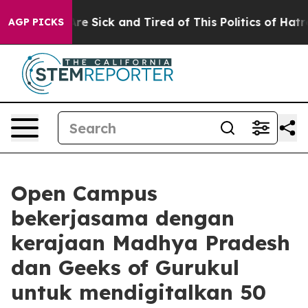
eople Are Sick and Tired of This Politics of Hatred”
Th
AGP PICKS
Open Campus
bekerjasama dengan
kerajaan Madhya Pradesh
dan Geeks of Gurukul
untuk mendigitalkan 50