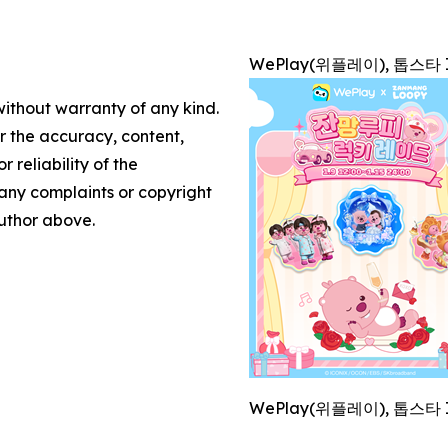
WePlay(위플레이), 톱스
without warranty of any kind.
or the accuracy, content,
r reliability of the
e any complaints or copyright
author above.
WePlay(위플레이), 톱스