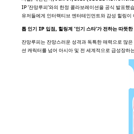
IP '잔망루피'와의 한정 콜라보레이션을 공식 발표했습
유저들에게 인터랙티브 엔터테인먼트와 감성 힐링이 
톱
인기
IP
입점
,
힐링계
'
인기
스타
'
가
전하는
따뜻한
잔망루피는 잔망스러운 성격과 독특한 매력으로 많은 팬
션 캐릭터를 넘어 아시아 및 전 세계적으로 급성장하는