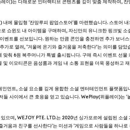
위플레이)는 다채로운 인터랙티브 콘텐츠를 깊이 맞춤 제작하여, 잔
이) 내에 몰입형 '잔망루피 팝업스토어'를 마련했습니다. 스토어 내
으로 쇼윈도 내 아이템을 구매하며, 자신만의 유니크한 핑크빛 소
 이벤트를 선보입니다. 원하는 만큼 콘인을 충전하면 추가 보너스를(
 추가로 열려, ‘겨울에 온기와 즐거움을 저축한다’는 의미를 담았
 맞춰 6원 복주머니가 특별 출시됩니다. 구매 즉시 이벤트 선물
물 및 이모티콘은 음성룸과 게임 내 소통 표현을 더욱 풍성하고 
터테인먼트, 소셜 요소를 깊게 융합한 소셜 엔터테인먼트 플랫폼입니
저들 사이에서 큰 호응을 얻고 있습니다. WePlay(위플레이)는 
하고 있으며, WEJOY PTE. LTD.는 2020년 싱가포르에 설립
 즐거움과 친구를 선사한다'는 미션과 '게임으로 사람들을 하나로