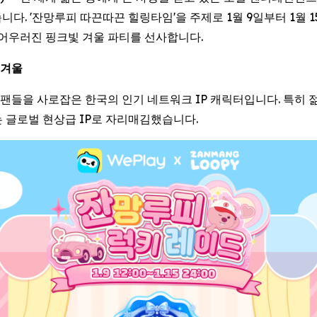
니다. '잔망루피 따끈따끈 힐링타임'을 주제로 1월 9일부터 1월 
어우러진 핑크빛 겨울 파티를 선사합니다.
겨울
들을 사로잡은 한국의 인기 네트워크 IP 캐릭터입니다. 특히 
 글로벌 현상급 IP로 자리매김했습니다.