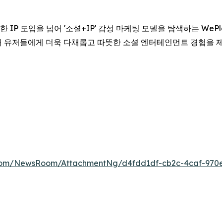
 IP 도입을 넘어 '소셜+IP' 감성 마케팅 모델을 탐색하는 We
력해 유저들에게 더욱 다채롭고 따뜻한 소셜 엔터테인먼트 경험을 
.com/NewsRoom/AttachmentNg/d4fdd1df-cb2c-4caf-970e