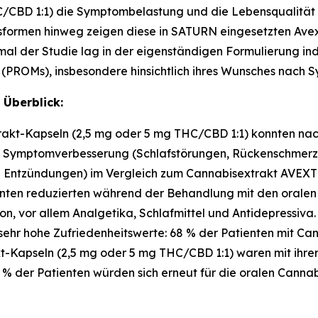
/CBD 1:1) die Symptombelastung und die Lebensqualität s
gsformen hinweg zeigen diese in SATURN eingesetzten Av
al der Studie lag in der eigenständigen Formulierung indi
PROMs), insbesondere hinsichtlich ihres Wunsches nach 
 Überblick:
kt-Kapseln (2,5 mg oder 5 mg THC/CBD 1:1) konnten nach
nd Symptomverbesserung (Schlafstörungen, Rückenschmerz
e Entzündungen) im Vergleich zum Cannabisextrakt AVEX
enten reduzierten während der Behandlung mit den oralen
on, vor allem Analgetika, Schlafmittel und Antidepressiva.
sehr hohe Zufriedenheitswerte: 68 % der Patienten mit C
-Kapseln (2,5 mg oder 5 mg THC/CBD 1:1) waren mit ihrer
 % der Patienten würden sich erneut für die oralen Cannab