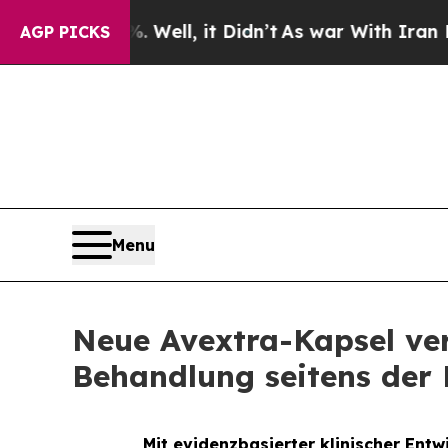
40%. Well, it Didn’t
As war With Iran Drove oil
AGP PICKS
Menu
Neue Avextra-Kapsel ve
Behandlung seitens der 
Mit evidenzbasierter klinischer En