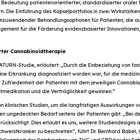
 Bedeutung patientenorientierter, standardisierter orale
n. Die Einführung des Kapselportfolios in zwei Wirkstärken
h anzuwendender Behandlungsoptionen für Patienten, die 
agement für die Förderung evidenzbasierter Innovationen,
erter Cannabinoidtherapie
 SATURN-Studie, erläutert: „Durch die Einbeziehung von fa
e Erkrankung diagnostiziert worden war, für die medizinisc
der Zufriedenheit der Patienten mit dem jeweiligen Cannab
tmedikation und die Verträglichkeit gewinnen.”
on klinischen Studien, um die langfristigen Auswirkungen 
aren ungedeckten Bedarf seitens der Patienten gibt. „Be
ücksichtigt. Dies erlaubt es uns, weitere Studiendesigns
werstkranker zu beschreiten“, führt Dr. Bernhard Babel, 