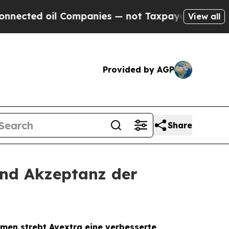
d oil Companies — not Taxpayers — the Chance to 
View all
Provided by AGP
Share
und Akzeptanz der
men strebt Avextra eine verbesserte