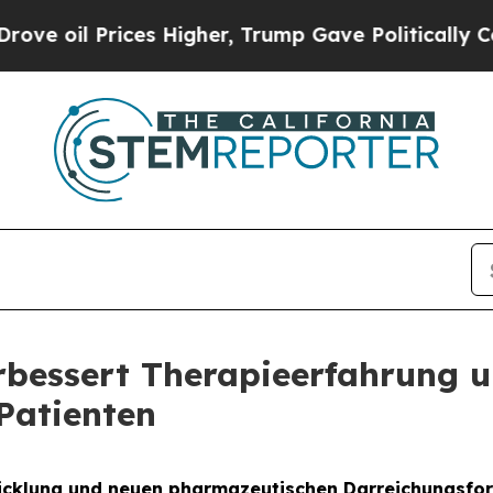
 Prices Higher, Trump Gave Politically Connecte
rbessert Therapieerfahrung 
Patienten
twicklung und neuen pharmazeutischen Darreichungsfor