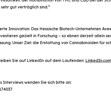
 Wirksamkeit der Kombination von THC und CBD bei der Sc
sehr gut verträglich sind.“
erte Innovation: Das Hessische Biotech-Unternehmen Avext
vestieren gezielt in Forschung – so ebnen derzeit allein s
sung. Unser Ziel: die Erstattung von Cannabinoiden für 
leiben Sie auf LinkedIn auf dem Laufenden:
LinkedIn.co
Interviews wenden Sie sich bitte an:
8174037