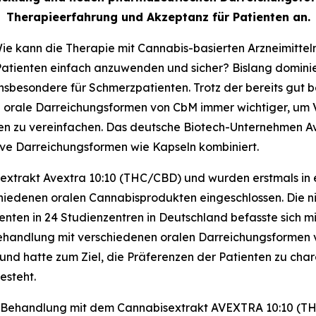
Therapieerfahrung und Akzeptanz für Patienten an.
e kann die Therapie mit Cannabis-basierten Arzneimitteln 
e Patienten einfach anzuwenden und sicher? Bislang domin
nsbesondere für Schmerzpatienten. Trotz der bereits gut 
 orale Darreichungsformen von CbM immer wichtiger, um 
 zu vereinfachen. Das deutsche Biotech-Unternehmen Avex
ive Darreichungsformen wie Kapseln kombiniert.
sextrakt Avextra 10:10 (THC/CBD) und wurden erstmals i
iedenen oralen Cannabisprodukten eingeschlossen. Die nich
nten in 24 Studienzentren in Deutschland befasste sich mi
ehandlung mit verschiedenen oralen Darreichungsformen ve
nd hatte zum Ziel, die Präferenzen der Patienten zu chara
esteht.
er Behandlung mit dem Cannabisextrakt AVEXTRA 10:10 (T