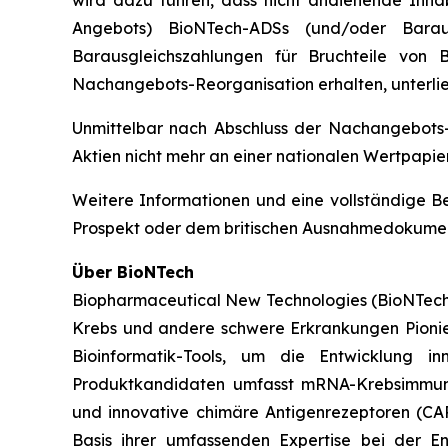
wird dazu führen, dass nicht andienende Inh
Angebots) BioNTech-ADSs (und/oder Baraus
Barausgleichszahlungen für Bruchteile von
Nachangebots-Reorganisation erhalten, unterlie
Unmittelbar nach Abschluss der Nachangebots
Aktien nicht mehr an einer nationalen Wertpapi
Weitere Informationen und eine vollständige
Prospekt oder dem britischen Ausnahmedokumen
Über BioNTech
Biopharmaceutical New Technologies (BioNTech)
Krebs und andere schwere Erkrankungen Pionier
Bioinformatik-Tools, um die Entwicklung in
Produktkandidaten umfasst mRNA-Krebsimmunth
und innovative chimäre Antigenrezeptoren (CA
Basis ihrer umfassenden Expertise bei der 