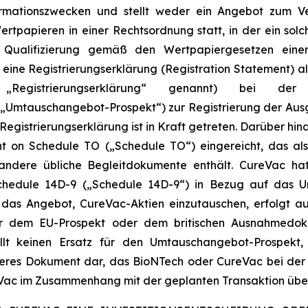
formationszwecken und stellt weder ein Angebot zum 
ertpapieren in einer Rechtsordnung statt, in der ein sol
r Qualifizierung gemäß den Wertpapiergesetzen einer
e Registrierungserklärung (Registration Statement) al
Registrierungserklärung“ genannt) bei der S
„Umtauschangebot-Prospekt“) zur Registrierung der Au
e Registrierungserklärung ist in Kraft getreten. Darüber h
 on Schedule TO („Schedule TO“) eingereicht, das al
 andere übliche Begleitdokumente enthält. CureVac ha
chedule 14D-9 („Schedule 14D-9“) in Bezug auf das U
das Angebot, CureVac-Aktien einzutauschen, erfolgt 
r dem EU-Prospekt oder dem britischen Ausnahmedok
tellt keinen Ersatz für den Umtauschangebot-Prospek
deres Dokument dar, das BioNTech oder CureVac bei der
Vac im Zusammenhang mit der geplanten Transaktion überm