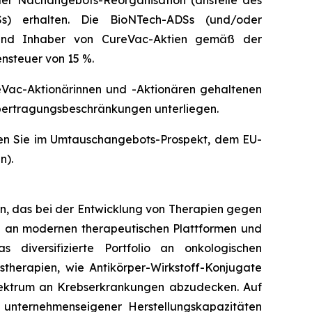
er Nachangebots-Reorganisation (anstelle des
Ss) erhalten. Die BioNTech-ADSs (und/oder
n und Inhaber von CureVac-Aktien gemäß der
nsteuer von 15 %.
Vac-Aktionärinnen und -Aktionären gehaltenen
Übertragungsbeschränkungen unterliegen.
en Sie im Umtauschangebots-Prospekt, dem EU-
n).
n, das bei der Entwicklung von Therapien gegen
hl an modernen therapeutischen Plattformen und
 diversifizierte Portfolio an onkologischen
herapien, wie Antikörper-Wirkstoff-Konjugate
Spektrum an Krebserkrankungen abzudecken. Auf
unternehmenseigener Herstellungskapazitäten