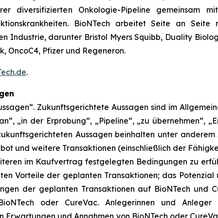
rer diversifizierten Onkologie-Pipeline gemeinsam mi
ktionskrankheiten. BioNTech arbeitet Seite an Seite m
n Industrie, darunter Bristol Myers Squibb, Duality Biol
, OncoC4, Pfizer und Regeneron.
ech.de
.
agen
ssagen“. Zukunftsgerichtete Aussagen sind im Allgemeinen
an“, „in der Erprobung“, „Pipeline“, „zu übernehmen“, „En
 zukunftsgerichteten Aussagen beinhalten unter anderem
t und weitere Transaktionen (einschließlich der Fähigkei
teren im Kaufvertrag festgelegten Bedingungen zu erfüll
ten Vorteile der geplanten Transaktionen; das Potenzia
ungen der geplanten Transaktionen auf BioNTech und Cu
 BioNTech oder CureVac. Anlegerinnen und Anleger
n Erwartungen und Annahmen von BioNTech oder CureVac h