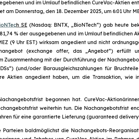
egebenen und im Umlauf befindlichen CureVac-Aktien ent
t am Donnerstag, den 18. Dezember 2025, um 6:01 Uhr ME
ioNTec
h
SE
(Nasdaq: BNTX, „BioNTech“) gab heute bekan
81,74 % der ausgegebenen und im Umlauf befindlichen Akt
 MEZ (9 Uhr EST) wirksam angedient und nicht ordnung
angebot (exchange offer, das „Angebot“) erfüllt u
 Zusammenhang mit der Durchführung der Nachangebots-R
DSs“) (und/oder Barausgleichszahlungen für Bruchteil
re Aktien angedient haben, um die Transaktion, wie i
hangebotsfrist begonnen hat. CureVac-Aktionärinnen u
hangebotsfrist weiterhin tun. Die Nachangebotsfrist e
fahren für eine garantierte Lieferung (guaranteed delivery
 Parteien baldmöglichst die Nachangebots-Reorganisati