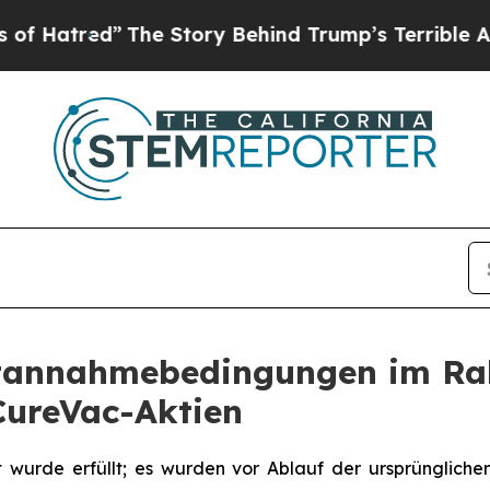
The Story Behind Trump’s Terrible Approval Rati
estannahmebedingungen im R
ureVac-Aktien
urde erfüllt; es wurden vor Ablauf der ursprünglichen