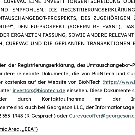
CUREVAC EINE INVESTITIONSENTSCHEIDUNG ODE
ND EMPFOHLEN, DIE REGISTRIERUNGSERKLÄRUNG
UMTAUSCHANGEBOT-PROSPEKTS, DES ZUGEHÖRIGEN
D-9“, DEN EU-PROSPEKT (SOFERN RELEVANT), D
ODER ERGÄNZTEN FASSUNG, SOWIE ANDERE RELEVANTE
, CUREVAC UND DIE GEPLANTEN TRANSAKTIONEN 
ien der Registrierungserklärung, des Umtauschangebot-
 andere relevante Dokumente, die von BioNTech und Cu
er kostenlos auf der Website von BioNTech (
https://www.
 unter
investors@biontech.de
einsehen. Diese Dokumente s
er durch Kontaktaufnahme mit der Invest
mente sind auch bei Georgeson LLC, der Informationsagent
32 353-1948 (R-Gespräch) oder
Curevacoffer@georgeson.
ic Area, „EEA“)