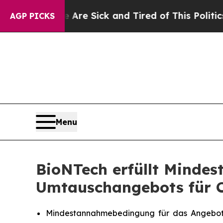
e Are Sick and Tired of This Politics of Hatred”
AGP PICKS
Menu
BioNTech erfüllt Mind
Umtauschangebots für C
Mindestannahmebedingung für das Angebot w