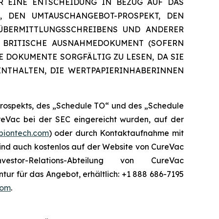
R EINE ENTSCHEIDUNG IN BEZUG AUF DAS
, DEN UMTAUSCHANGEBOT-PROSPEKT, DEN
 ÜBERMITTLUNGSSCHREIBENS UND ANDERER
AS BRITISCHE AUSNAHMEDOKUMENT (SOFERN
 DOKUMENTE SORGFÄLTIG ZU LESEN, DA SIE
ENTHALTEN, DIE WERTPAPIERINHABERINNEN
Prospekts, des „Schedule TO“ und des „Schedule
reVac bei der SEC eingereicht wurden, auf der
biontech.com
) oder durch Kontaktaufnahme mit
ind auch kostenlos auf der Website von CureVac
or-Relations-Abteilung von CureVac
ur für das Angebot, erhältlich: +1 888 686-7195
com
.