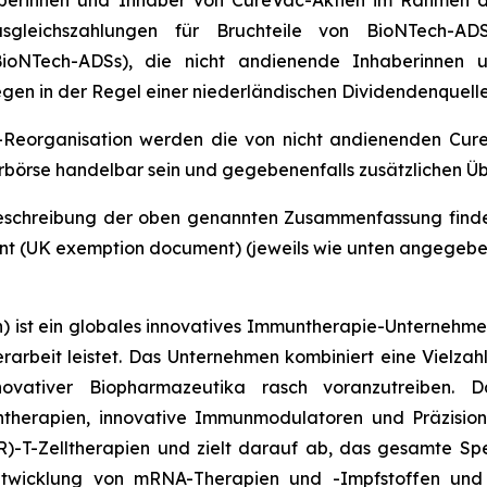
aberinnen und Inhaber von CureVac-Aktien im Rahmen d
gleichszahlungen für Bruchteile von BioNTech-AD
 BioNTech-ADSs), die nicht andienende Inhaberinne
gen in der Regel einer niederländischen Dividendenquelle
-Reorganisation werden die von nicht andienenden Cure
erbörse handelbar sein und gegebenenfalls zusätzlichen 
 Beschreibung der oben genannten Zusammenfassung find
t (UK exemption document) (jeweils wie unten angegebe
 ist ein globales innovatives Immuntherapie-Unternehme
arbeit leistet. Das Unternehmen kombiniert eine Vielza
novativer Biopharmazeutika rasch voranzutreiben. Das
erapien, innovative Immunmodulatoren und Präzisionst
R)-T-Zelltherapien und zielt darauf ab, das gesamte 
Entwicklung von mRNA-Therapien und -Impfstoffen und 