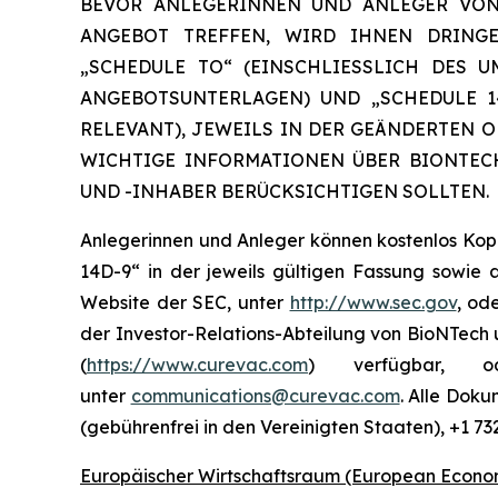
BEVOR ANLEGERINNEN UND ANLEGER VON 
ANGEBOT TREFFEN, WIRD IHNEN DRINGE
„SCHEDULE TO“ (EINSCHLIESSLICH DES 
ANGEBOTSUNTERLAGEN) UND „SCHEDULE 14
RELEVANT), JEWEILS IN DER GEÄNDERTEN 
WICHTIGE INFORMATIONEN ÜBER BIONTECH
UND -INHABER BERÜCKSICHTIGEN SOLLTEN.
Anlegerinnen und Anleger können kostenlos Kop
14D-9“ in der jeweils gültigen Fassung sowie
Website der SEC, unter
http://www.sec.gov
, od
der Investor-Relations-Abteilung von BioNTech
(
https://www.curevac.com
) verfügbar, od
unter
communications@curevac.com
. Alle Doku
(gebührenfrei in den Vereinigten Staaten), +1 7
Europäischer Wirtschaftsraum (European Econom