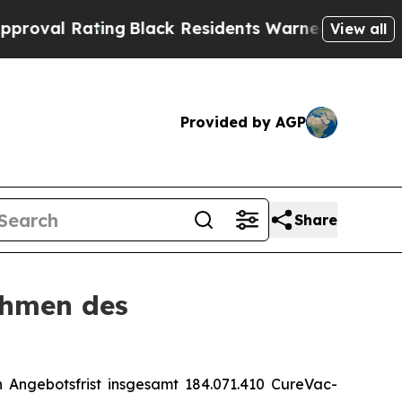
ng
Black Residents Warned of Abusive Cops for Ye
View all
Provided by AGP
Share
ahmen des
 Angebotsfrist insgesamt 184.071.410 CureVac-