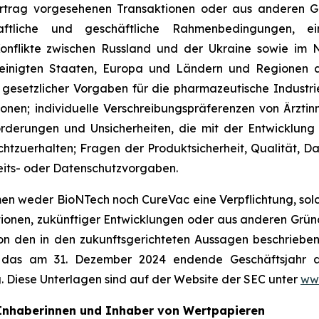
vertrag vorgesehenen Transaktionen oder aus anderen 
aftliche und geschäftliche Rahmenbedingungen, eins
nflikte zwischen Russland und der Ukraine sowie im N
inigten Staaten, Europa und Ländern und Regionen au
 gesetzlicher Vorgaben für die pharmazeutische Industri
nen; individuelle Verschreibungspräferenzen von Ärztin
erungen und Unsicherheiten, die mit der Entwicklung 
htzuerhalten; Fragen der Produktsicherheit, Qualität, Da
eits- oder Datenschutzvorgaben.
en weder BioNTech noch CureVac eine Verpflichtung, solch
ationen, zukünftiger Entwicklungen oder aus anderen Grün
von den in den zukunftsgerichteten Aussagen beschrieben
das am 31. Dezember 2024 endende Geschäftsjahr auf
 Diese Unterlagen sind auf der Website der SEC unter
ww
 Inhaberinnen und Inhaber von Wertpapieren