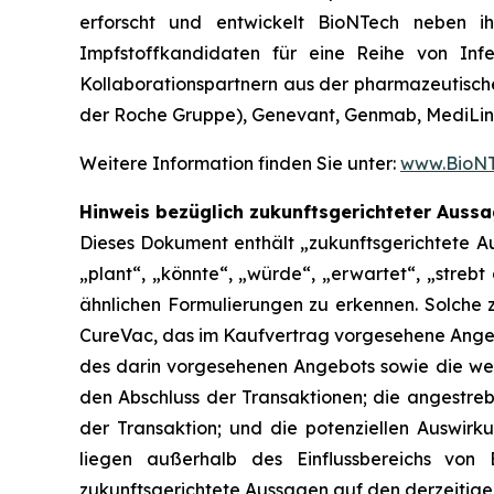
erforscht und entwickelt BioNTech neben ih
Impfstoffkandidaten für eine Reihe von Infe
Kollaborationspartnern aus der pharmazeutische
der Roche Gruppe), Genevant, Genmab, MediLink
Weitere Information finden Sie unter:
www.BioNT
Hinweis bezüglich zukunftsgerichteter Auss
Dieses Dokument enthält „zukunftsgerichtete Au
„plant“, „könnte“, „würde“, „erwartet“, „strebt 
ähnlichen Formulierungen zu erkennen. Solche
CureVac, das im Kaufvertrag vorgesehene Angebo
des darin vorgesehenen Angebots sowie die wei
den Abschluss der Transaktionen; die angestreb
der Transaktion; und die potenziellen Auswirk
liegen außerhalb des Einflussbereichs von
zukunftsgerichtete Aussagen auf den derzeitige