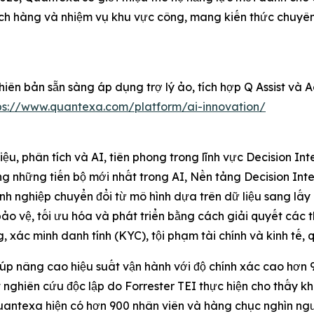
hách hàng và nhiệm vụ khu vực công, mang kiến thức chuyê
iên bản sẵn sàng áp dụng trợ lý ảo, tích hợp Q Assist và 
ps://www.quantexa.com/platform/ai-innovation/
u, phân tích và AI, tiên phong trong lĩnh vực Decision In
ng những tiến bộ mới nhất trong AI, Nền tảng Decision Inte
anh nghiệp chuyển đổi từ mô hình dựa trên dữ liệu sang lấ
 vệ, tối ưu hóa và phát triển bằng cách giải quyết các t
, xác minh danh tính (KYC), tội phạm tài chính và kinh tế, qu
p nâng cao hiệu suất vận hành với độ chính xác cao hơn 9
nghiên cứu độc lập do Forrester TEI thực hiện cho thấy kh
antexa hiện có hơn 900 nhân viên và hàng chục nghìn ngườ