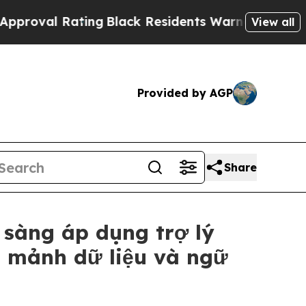
ting
Black Residents Warned of Abusive Cops for 
View all
Provided by AGP
Share
 sàng áp dụng trợ lý
n mảnh dữ liệu và ngữ