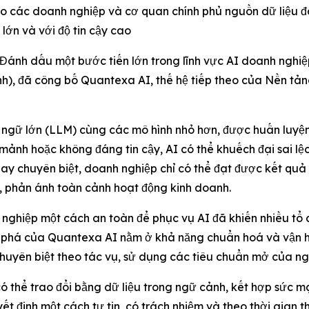
các doanh nghiệp và cơ quan chính phủ nguồn dữ liệu đáng
lớn và với độ tin cậy cao
h dấu một bước tiến lớn trong lĩnh vực AI doanh nghiệp
định), đã công bố Quantexa AI, thế hệ tiếp theo của Nền tản
 ngữ lớn (LLM) cùng các mô hình nhỏ hơn, được huấn luyện
 mảnh hoặc không đáng tin cậy, AI có thể khuếch đại sai lệ
ay chuyên biệt, doanh nghiệp chỉ có thể đạt được kết quả c
h, phản ánh toàn cảnh hoạt động kinh doanh.
 nghiệp một cách an toàn để phục vụ AI đã khiến nhiều tổ c
ột phá của Quantexa AI nằm ở khả năng chuẩn hoá và vận h
huyên biệt theo tác vụ, sử dụng các tiêu chuẩn mở của ng
có thể trao đổi bằng dữ liệu trong ngữ cảnh, kết hợp sức 
t định một cách tự tin, có trách nhiệm và theo thời gian th