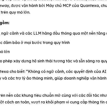
teway, được vận hành bởi Máy chủ MCP của Quantexa, chuẩ
trên quy mô lớn.
 gồm:
iệu, ngữ cảnh và các LLM hàng đầu thông qua một nền tảng 
ợc đảm bảo ở mọi bước trong quy trình
mô lớn
 phép xây dựng hệ sinh thái tương tác và sẵn sàng ra quy
xa cho biết: “Không có ngữ cảnh, các quyết định của AI
cậy và các trợ lý ảo thông minh, giúp doanh nghiệp vận hàn
n nền các khung tiêu chuẩn mở cùng với các đối tác như
 cách an toàn, vượt ra khỏi phạm vi cung cấp thông tin ch