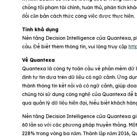
chống tội phạm tài chính, tuân thủ, phân tích k
đổi căn bản cách thức công việc được thực hiện.
Tính khả dụng
Nền tảng Decision Intelligence của Quantexa, ph
cầu. Để biết thêm thông tin, vui lòng truy cập
htt
Về Quantexa
Quantexa là công ty toàn cầu về phần mềm dữ liệ
định tự tin dựa trên dữ liệu có ngữ cảnh. Ứng dụ
thành thông tin kết nối và có ngữ cảnh, giúp do
chúng tôi sử dụng công nghệ của Quantexa để bảo
qua quản lý dữ liệu hiện đại, hiểu biết khách hàng
Nền tảng Decision Intelligence của Quantexa giú
60 lần so với các phương pháp truyền thống. Một 
228% trong vòng ba năm. Thành lập năm 2016, Qu