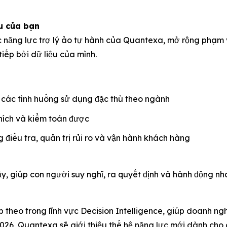
u của bạn
 năng lực trợ lý ảo tự hành của Quantexa, mở rộng phạm v
ếp bởi dữ liệu của mình.
 các tình huống sử dụng đặc thù theo ngành
thích và kiểm toán được
g điều tra, quản trị rủi ro và vận hành khách hàng
ậy, giúp con người suy nghĩ, ra quyết định và hành động nh
 theo trong lĩnh vực Decision Intelligence, giúp doanh ngh
2026, Quantexa sẽ giới thiệu thế hệ năng lực mới dành cho