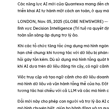
Các năng lực AI mới của Quantexa mang đến cho 
triển khai AI tự hành một cách an toàn, ở quy mô 
LONDON, Nov. 05, 2025 (GLOBE NEWSWIRE) -- Đán
lĩnh vực Decision Intelligence (Trí tuệ ra quyết 
toàn sẵn sàng áp dụng trợ lý ảo.
Khi các tổ chức tăng tốc ứng dụng mô hình ngôn
hạn chế chung: khi tương tác với dữ liệu bị phân
hồi gây tốn kém. Dù sử dụng mô hình tổng quát h
khi AI dựa trên dữ liệu đáng tin cậy, có ngữ cản
Việc truy cập và tạo ngữ cảnh cho dữ liệu doanh
mô hình dữ liệu và vận hành tổng thể của họ. Đ
tương tác hai chiều với cả LLM và các mô hình c
Đổi mới này cho phép con người và trợ lý ảo AI 
mô hình chuyên biệt, giúp họ hành động và ra quyế