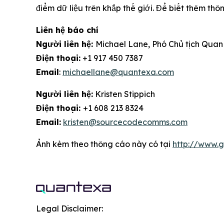
điểm dữ liệu trên khắp thế giới. Để biết thêm thôn
Liên hệ báo chí
Người liên hệ:
Michael Lane, Phó Chủ tịch Quan
Điện thoại:
+1 917 450 7387
Email
:
michaellane@quantexa.com
Người liên hệ:
Kristen Stippich
Điện thoại:
+1 608 213 8324
Email:
kristen@sourcecodecomms.com
Ảnh kèm theo thông cáo này có tại
http://www.
Legal Disclaimer: