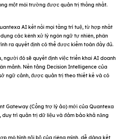
rong một môi trường được quản trị thống nhất.
ntexa AI kết nối mọi tầng trí tuệ, từ hợp nhất
n dụng các kênh xử lý ngôn ngữ tự nhiên, phân
trình ra quyết định có thể được kiểm toán đầy đủ.
 người đó sẽ quyết định việc triển khai AI doanh
hân mảnh. Nền tảng Decision Intelligence của
ở ngữ cảnh, được quản trị theo thiết kế và có
 Agent Gateway (Cổng trợ lý ảo) mới của Quantexa
, duy trì quản trị dữ liệu và đảm bảo khả năng
ợp mô hình nội bộ của riêng mình, dễ dàng kết