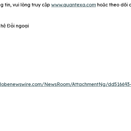
g tin, vui lòng truy cập
www.quantexa.com
hoặc theo dõi c
 hệ Đối ngoại
globenewswire.com/NewsRoom/AttachmentNg/dd516693