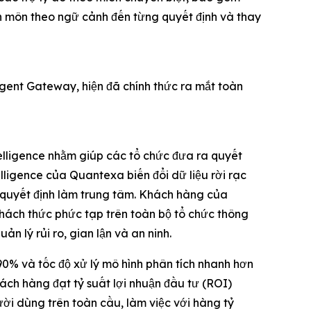
n môn theo ngữ cảnh đến từng quyết định và thay
Agent Gateway, hiện đã chính thức ra mắt toàn
telligence nhằm giúp các tổ chức đưa ra quyết
lligence của Quantexa biến đổi dữ liệu rời rạc
y quyết định làm trung tâm. Khách hàng của
hách thức phức tạp trên toàn bộ tổ chức thông
ản lý rủi ro, gian lận và an ninh.
0% và tốc độ xử lý mô hình phân tích nhanh hơn
ách hàng đạt tỷ suất lợi nhuận đầu tư (ROI)
i dùng trên toàn cầu, làm việc với hàng tỷ