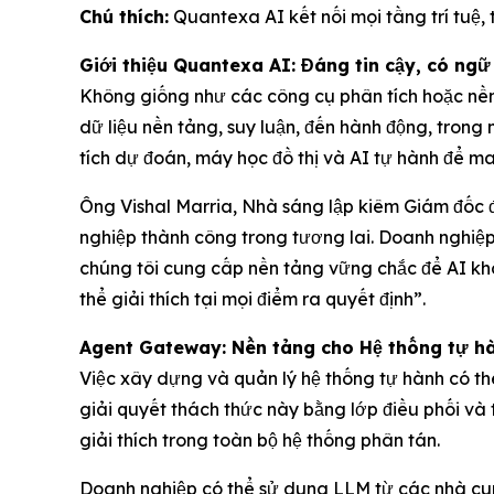
Chú thích:
Quantexa AI kết nối mọi tầng trí tuệ,
Giới thiệu Quantexa AI: Đáng tin cậy, có ng
Không giống như các công cụ phân tích hoặc nền 
dữ liệu nền tảng, suy luận, đến hành động, tron
tích dự đoán, máy học đồ thị và AI tự hành để man
Ông Vishal Marria, Nhà sáng lập kiêm Giám đốc đi
nghiệp thành công trong tương lai. Doanh nghiệp
chúng tôi cung cấp nền tảng vững chắc để AI khô
thể giải thích tại mọi điểm ra quyết định”.
Agent Gateway: Nền tảng cho Hệ thống tự hà
Việc xây dựng và quản lý hệ thống tự hành có thể
giải quyết thách thức này bằng lớp điều phối và 
giải thích trong toàn bộ hệ thống phân tán.
Doanh nghiệp có thể sử dụng LLM từ các nhà cung