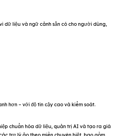
i dữ liệu và ngữ cảnh sẵn có cho người dùng,
anh hơn – với độ tin cậy cao và kiểm soát.
iệp chuẩn hóa dữ liệu, quản trị AI và tạo ra giá
 các trợ lý ảo theo miền chuyên biệt, bao gồm