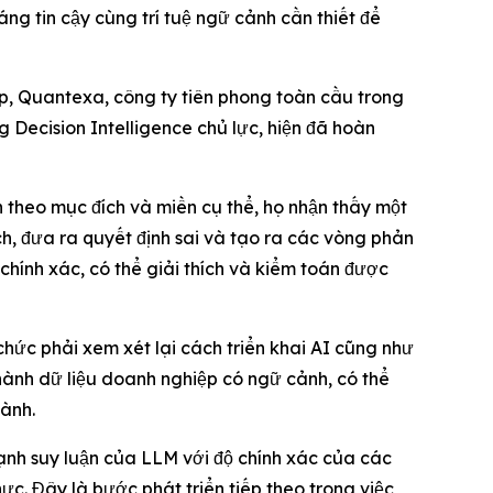
 tin cậy cùng trí tuệ ngữ cảnh cần thiết để
, Quantexa, công ty tiên phong toàn cầu trong
g Decision Intelligence chủ lực, hiện đã hoàn
 theo mục đích và miền cụ thể, họ nhận thấy một
ch, đưa ra quyết định sai và tạo ra các vòng phản
hính xác, có thể giải thích và kiểm toán được
hức phải xem xét lại cách triển khai AI cũng như
ành dữ liệu doanh nghiệp có ngữ cảnh, có thể
ành.
mạnh suy luận của LLM với độ chính xác của các
ực. Đây là bước phát triển tiếp theo trong việc