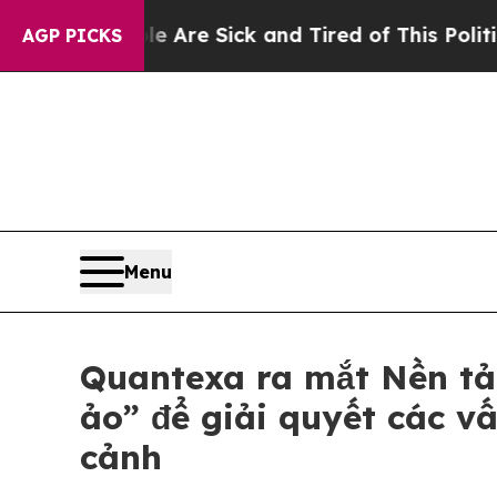
ple Are Sick and Tired of This Politics of Hatred
AGP PICKS
Menu
Quantexa ra mắt Nền tản
ảo” để giải quyết các v
cảnh