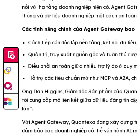
nối với hạ tầng doanh nghiệp hiện có. Agent Ga
thống và dữ liệu doanh nghiệp một cách an toàn 
Các tính năng chính của Agent Gateway bao
Cách tiếp cận độc lập nền tảng, kết nối dữ l
Quản trị, truy xuất nguồn gốc và tuân thủ đư
Điều phối an toàn giữa nhiều trợ lý ảo ở quy 
Hỗ trợ các tiêu chuẩn mở như MCP và A2A, cho
Ông Dan Higgins, Giám đốc Sản phẩm của Quante
tôi cung cấp mô liên kết giữa dữ liệu đáng tin 
lớn”.
Với Agent Gateway, Quantexa đang xây dựng trê
đảm bảo các doanh nghiệp có thể vận hành AI một