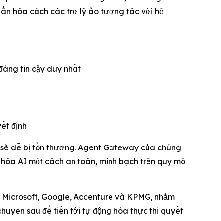
n hóa cách các trợ lý ảo tương tác với hệ
đáng tin cậy duy nhất
ết định
 sẽ dễ bị tổn thương. Agent Gateway của chúng
h hóa AI một cách an toàn, minh bạch trên quy mô
 Microsoft, Google, Accenture và KPMG, nhằm
uyên sâu để tiến tới tự động hóa thực thi quyết