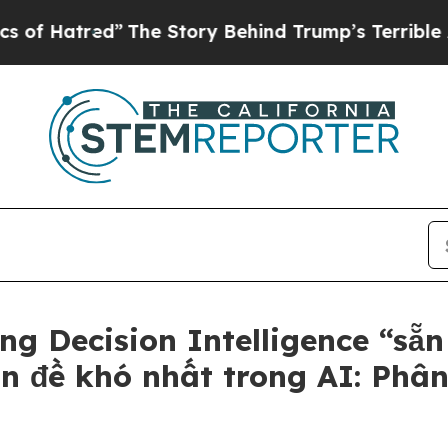
”
The Story Behind Trump’s Terrible Approval Ra
g Decision Intelligence “sẵn
ấn đề khó nhất trong AI: Phâ