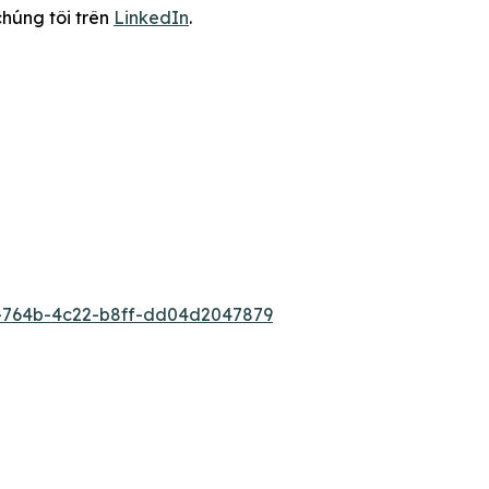
húng tôi trên
LinkedIn
.
-764b-4c22-b8ff-dd04d2047879