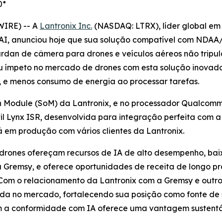
0*
WIRE) -- A
Lantronix Inc.
(NASDAQ: LTRX), líder global em
AI, anunciou hoje que sua solução compatível com NDAA/
rdan de câmera para drones e veículos aéreos não tripula
u ímpeto no mercado de drones com esta solução inovador
, e menos consumo de energia ao processar tarefas.
 Module (SoM) da Lantronix, e no processador Qualcomm
il Lynx ISR, desenvolvida para integração perfeita com
 em produção com vários clientes da Lantronix.
 drones ofereçam recursos de IA de alto desempenho, ba
Gremsy, e oferece oportunidades de receita de longo pra
Com o relacionamento da Lantronix com a Gremsy e outros
ada no mercado, fortalecendo sua posição como fonte de 
a conformidade com IA oferece uma vantagem sustentáv