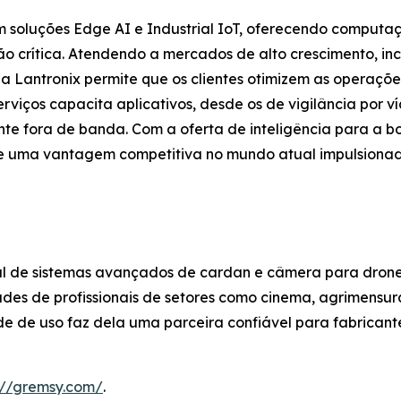
em soluções Edge AI e Industrial IoT, oferecendo computa
 crítica. Atendendo a mercados de alto crescimento, incl
 a Lantronix permite que os clientes otimizem as operaçõ
viços capacita aplicativos, desde os de vigilância por ví
ente fora de banda. Com a oferta de inteligência para a b
 e uma vantagem competitiva no mundo atual impulsionad
 de sistemas avançados de cardan e câmera para drones
ades de profissionais de setores como cinema, agrimensu
de de uso faz dela uma parceira confiável para fabrican
://gremsy.com/
.