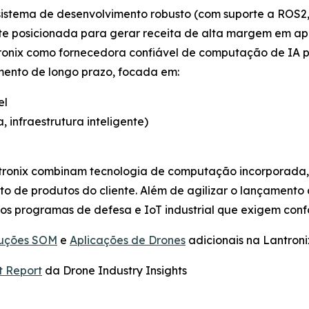
istema de desenvolvimento robusto (com suporte a ROS2,
te posicionada para gerar receita de alta margem em apl
tronix como fornecedora confiável de computação de IA 
mento de longo prazo, focada em:
el
, infraestrutura inteligente)
ntronix combinam tecnologia de computação incorporada,
nto de produtos do cliente. Além de agilizar o lançament
ros programas de defesa e IoT industrial que exigem co
luções SOM
e
Aplicações de Drones
adicionais na Lantroni
t Report
da Drone Industry Insights