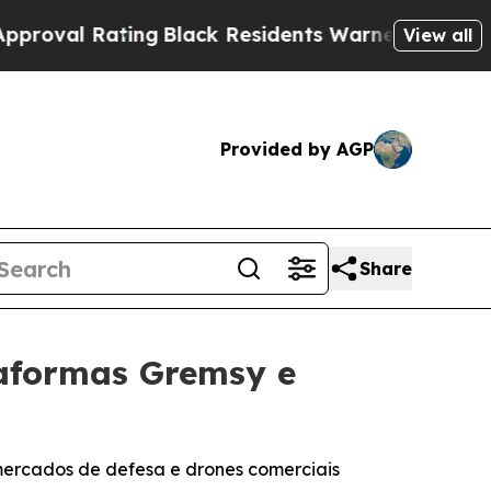
ing
Black Residents Warned of Abusive Cops for Y
View all
Provided by AGP
Share
taformas Gremsy e
mercados de defesa e drones comerciais