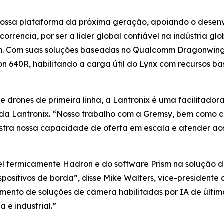
a nossa plataforma da próxima geração, apoiando o desen
orrência, por ser a líder global confiável na indústria g
 Com suas soluções baseadas no Qualcomm Dragonwing, a
n 640R, habilitando a carga útil do Lynx com recursos 
 drones de primeira linha, a Lantronix é uma facilitador
 da Lantronix. “Nosso trabalho com a Gremsy, bem como 
tra nossa capacidade de oferta em escala e atender aos
el termicamente Hadron e do software Prism na solução 
positivos de borda”, disse Mike Walters, vice-president
imento de soluções de câmera habilitadas por IA de últ
e industrial.”