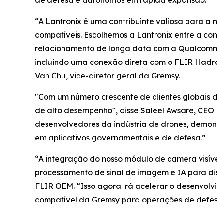
de defesa e autônomos em rápida expansão.
“A Lantronix é uma contribuinte valiosa para 
compatíveis. Escolhemos a Lantronix entre a conc
relacionamento de longa data com a Qualcomm.
incluindo uma conexão direta com o FLIR Hadro
Van Chu, vice-diretor geral da Gremsy.
"Com um número crescente de clientes globais de
de alto desempenho", disse Saleel Awsare, CEO
desenvolvedores da indústria de drones, demons
em aplicativos governamentais e de defesa.”
“A integração do nosso módulo de câmera visív
processamento de sinal de imagem e IA para dis
FLIR OEM. “Isso agora irá acelerar o desenvolv
compatível da Gremsy para operações de defesa 