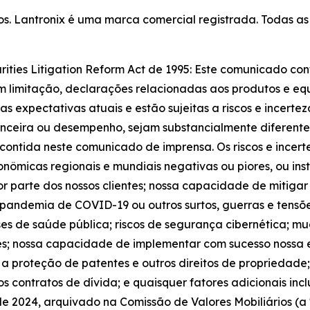
ados. Lantronix é uma marca comercial registrada. Todas 
rities Litigation Reform Act de 1995: Este comunicado c
 sem limitação, declarações relacionadas aos produtos e eq
 expectativas atuais e estão sujeitas a riscos e incerte
nanceira ou desempenho, sejam substancialmente diferentes
contida neste comunicado de imprensa. Os riscos e incert
conômicas regionais e mundiais negativas ou piores, ou in
or parte dos nossos clientes; nossa capacidade de mitiga
pandemia de COVID-19 ou outros surtos, guerras e tensõe
rises de saúde pública; riscos de segurança cibernética; m
es; nossa capacidade de implementar com sucesso nossa e
 a proteção de patentes e outros direitos de propriedade
sos contratos de dívida; e quaisquer fatores adicionais inc
de 2024, arquivado na Comissão de Valores Mobiliários (a