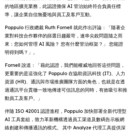
的地區擴充業務，此認證擔保 AI 管治始終符合負責任標
準，讓企業自信無憂地與員工及客戶互動。
Poppulo 行政總裁 Ruth Fornell 就此作出評論：「隨著企
業對科技合作夥伴的篩選日趨嚴苛，連串尖銳問題隨之而
來：您如何管理 AI 風險？ 您有什麼管治框架？」 您能證
明得到嗎？」。
Fornell 說道：「藉此認證，我們能權威地回答這些問題，
更重要的是這強化了 Poppulo 在協助資訊科技 (IT)、人力
資源 (HR)、通訊與市場推廣團隊方面的角色，也就是在透
過通訊平台貫徹一致地傳達可信訊息的同時，有效吸引和推
動員工及客戶。」
伴隨 ISO 42001 認證進程，Poppulo 加快部署全新代理型
AI 工具套組，致力革新機構透過員工渠道及數碼告示板網
絡創建和傳播通訊的模式。 其中
Analyze
代理工具提供深