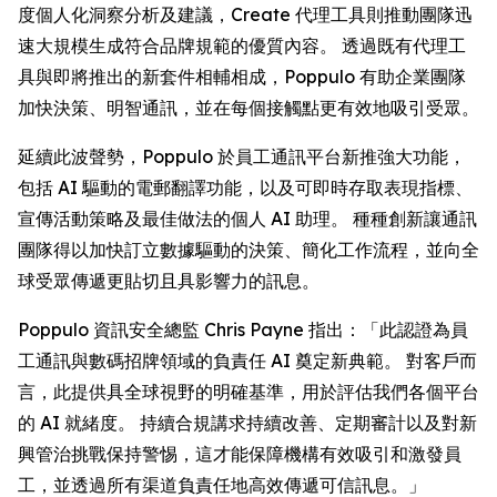
度個人化洞察分析及建議，
Create
代理工具則推動團隊迅
速大規模生成符合品牌規範的優質內容。 透過既有代理工
具與即將推出的新套件相輔相成，Poppulo 有助企業團隊
加快決策、明智通訊，並在每個接觸點更有效地吸引受眾。
延續此波聲勢，Poppulo 於員工通訊平台新推強大功能，
包括 AI 驅動的電郵翻譯功能，以及可即時存取表現指標、
宣傳活動策略及最佳做法的個人 AI 助理。 種種創新讓通訊
團隊得以加快訂立數據驅動的決策、簡化工作流程，並向全
球受眾傳遞更貼切且具影響力的訊息。
Poppulo 資訊安全總監 Chris Payne 指出：「此認證為員
工通訊與數碼招牌領域的負責任 AI 奠定新典範。 對客戶而
言，此提供具全球視野的明確基準，用於評估我們各個平台
的 AI 就緒度。 持續合規講求持續改善、定期審計以及對新
興管治挑戰保持警惕，這才能保障機構有效吸引和激發員
工，並透過所有渠道負責任地高效傳遞可信訊息。」