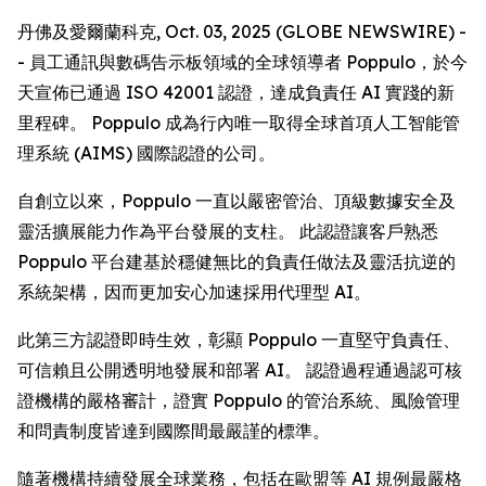
丹佛及愛爾蘭科克, Oct. 03, 2025 (GLOBE NEWSWIRE) -
- 員工通訊與數碼告示板領域的全球領導者 Poppulo，於今
天宣佈已通過 ISO 42001 認證，達成負責任 AI 實踐的新
里程碑。 Poppulo 成為行內唯一取得全球首項人工智能管
理系統 (AIMS) 國際認證的公司。
自創立以來，Poppulo 一直以嚴密管治、頂級數據安全及
靈活擴展能力作為平台發展的支柱。 此認證讓客戶熟悉
Poppulo 平台建基於穩健無比的負責任做法及靈活抗逆的
系統架構，因而更加安心加速採用代理型 AI。
此第三方認證即時生效，彰顯 Poppulo 一直堅守負責任、
可信賴且公開透明地發展和部署 AI。 認證過程通過認可核
證機構的嚴格審計，證實 Poppulo 的管治系統、風險管理
和問責制度皆達到國際間最嚴謹的標準。
隨著機構持續發展全球業務，包括在歐盟等 AI 規例最嚴格