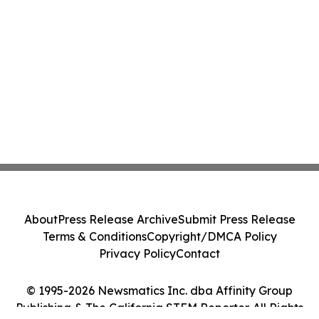
About
Press Release Archive
Submit Press Release
Terms & Conditions
Copyright/DMCA Policy
Privacy Policy
Contact
© 1995-2026 Newsmatics Inc. dba Affinity Group
Publishing & The California STEM Reporter. All Rights